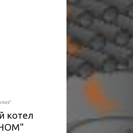
олиз"
й котел
ГНОМ"