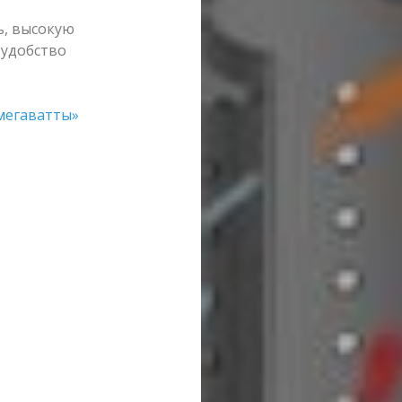
ь, высокую
 удобство
мегаватты»