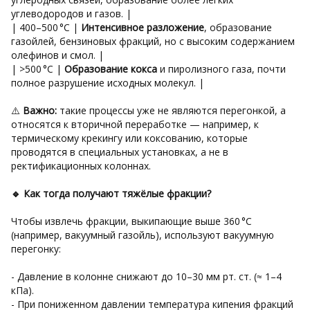
углеводородов и газов. |
| 400–500 °C |
Интенсивное разложение
, образование
газойлей, бензиновых фракций, но с высоким содержанием
олефинов и смол. |
| >500 °C |
Образование кокса
и пиролизного газа, почти
полное разрушение исходных молекул. |
⚠️
Важно:
такие процессы уже не являются перегонкой, а
относятся к вторичной переработке — например, к
термическому крекингу или коксованию, которые
проводятся в специальных установках, а не в
ректификационных колоннах.
🔹 Как тогда получают тяжёлые фракции?
Чтобы извлечь фракции, выкипающие выше 360 °C
(например, вакуумный газойль), используют вакуумную
перегонку:
- Давление в колонне снижают до 10–30 мм рт. ст. (≈ 1–4
кПа).
- При пониженном давлении температура кипения фракций