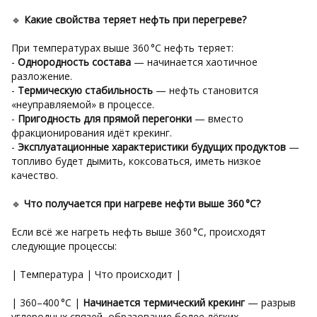
🔹
Какие свойства теряет нефть при перегреве?
При температурах выше 360 °C нефть теряет:
-
Однородность состава
— начинается хаотичное
разложение.
-
Термическую стабильность
— нефть становится
«неуправляемой» в процессе.
-
Пригодность для прямой перегонки
— вместо
фракционирования идёт крекинг.
-
Эксплуатационные характеристики будущих продуктов
—
топливо будет дымить, коксоваться, иметь низкое
качество.
🔹
Что получается при нагреве нефти выше 360 °C?
Если всё же нагреть нефть выше 360 °C, происходят
следующие процессы:
| Температура | Что происходит |
| 360–400 °C |
Начинается термический крекинг
— разрыв
углеродных связей, образование более лёгких