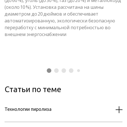
(до 60 %), уголь (до 30 %), газ (до 20 %) и металлокорд
п
(около 10 %). Установка рассчитана на шины
п
диаметром до 20 дюймов и обеспечивает
п
автоматизированную, экологически безопасную
в
переработку с минимальной потребностью во
э
внешнем энергоснабжении
э
Статьи по теме
Технологии пиролиза
Брикеты из древесного угля